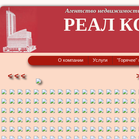
Агентство недвижимост
РЕАЛ К
О компании
Услуги
"Горячее"
< < <