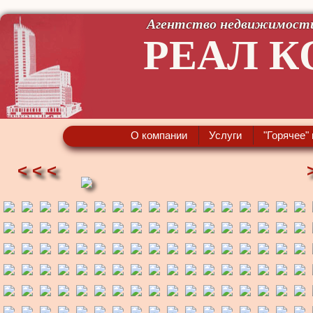
Агентство недвижимост
РЕАЛ К
О компании
Услуги
"Горячее"
< < <