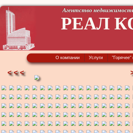
Агентство недвижимост
РЕАЛ К
О компании
Услуги
"Горячее"
< < <