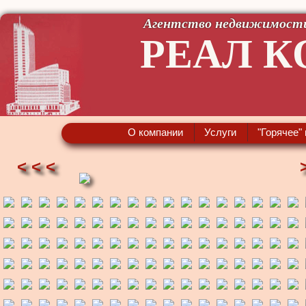
Агентство недвижимост
РЕАЛ К
О компании
Услуги
"Горячее"
< < <