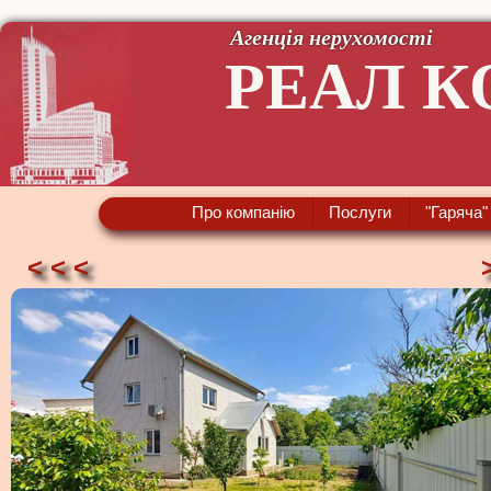
Агенція нерухомості
РЕАЛ К
Про компанію
Послуги
"Гаряча"
< < <