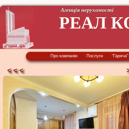
Агенція нерухомості
РЕАЛ К
Про компанію
Послуги
"Гаряча"
< < <