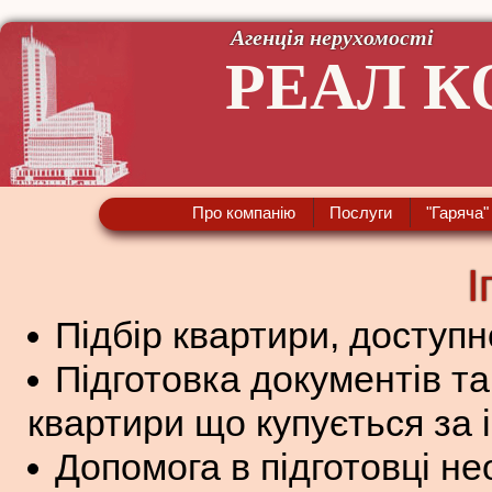
Агенція нерухомості
РЕАЛ К
Про компанію
Послуги
"Гаряча"
І
Підбір квартири, доступн
Підготовка документів т
квартири що купується за 
Допомога в підготовці н