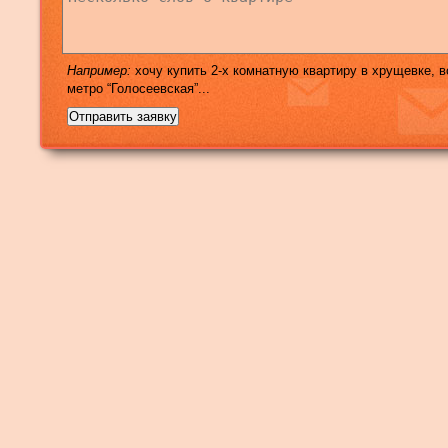
Например:
хочу купить 2-х комнатную квартиру в хрущевке, в
метро “Голосеевская”...